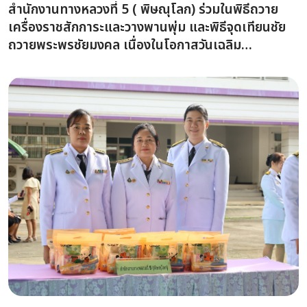
สำนักงานทางหลวงที่ 5 ( พิษณุโลก) ร่วมในพิธีถวาย
เครื่องราชสักการะและวางพานพุ่ม และพิธีจุดเทียนชัย
ถวายพระพรชัยมงคล เนื่องในโอกาสวันเฉลิม
พระชนมพรรษา พระบาทสมเด็จพระปรเมนทรรามาธิบดี
ศรีสินทร มหาวชิราลงกรณ พระวชิรเกล้าเจ้าอยู่หัว