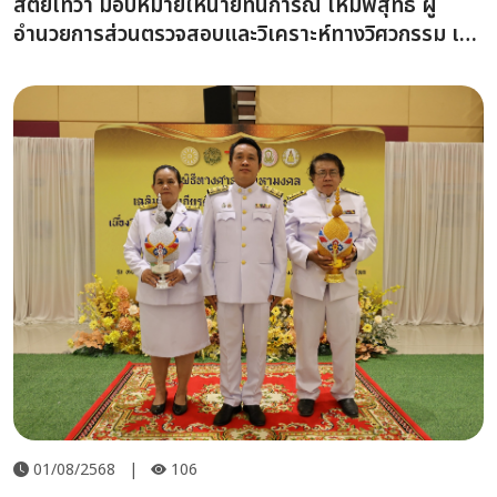
สัตยเทวา มอบหมายให้นายทันการณ์ เหมพิสุทธิ์ ผู้
อำนวยการส่วนตรวจสอบและวิเคราะห์ทางวิศวกรรม เข้า
ร่วมพิธีเจริญพระพุทธมนต์ และพิธีตักบาตรถวายเป็น
พระราชกุศล กิจกรรมเนื่องในโอกาสวันคล้ายวันประสูติ
สมเด็จพระเจ้าลูกยาเธอ เจ้าฟ้าทีปังกรรัศมีโชติ มหาวชิ
โรตตมางกูร สิริวิบูลยราชกุมาร วันที่ 29 เมษายน 2569
โดยมีผู้ว่าราชการจังหวัดพิษณุโลก เป็นประธานในพิธี ณ
ศาลากลางจังหวัดพิษณุโลก
01/08/2568
|
106