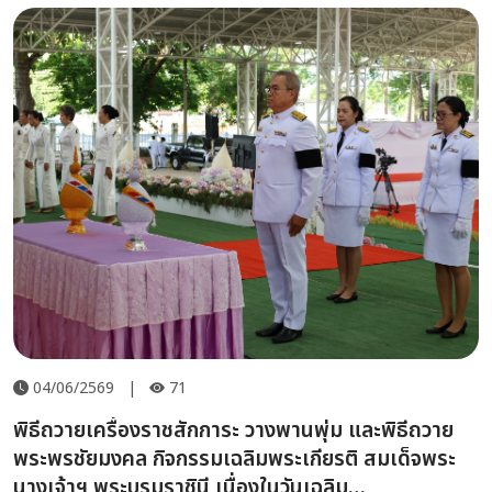
04/06/2569
|
71
พิธีถวายเครื่องราชสักการะ วางพานพุ่ม และพิธีถวาย
พระพรชัยมงคล กิจกรรมเฉลิมพระเกียรติ สมเด็จพระ
นางเจ้าฯ พระบรมราชินี เนื่องในวันเฉลิม