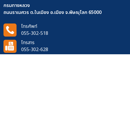
กรมทางหลวง
ถนนราเมศวร ต.ในเมือง อ.เมือง จ.พิษณุโลก 65000
โทรศัพท์
055-302-518
โทรสาร
055-302-628
อีเมล
doh0400@doh.go.th
ติดตามเราได้ที่
จำนวนผู้เข้าชมเว็บไซต์
633